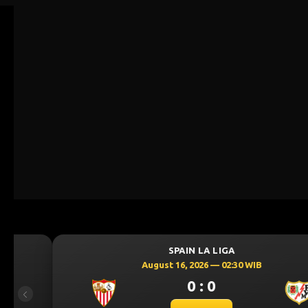
SPAIN LA LIGA
August 16, 2026 — 02:30 WIB
0 : 0
Previous
Ne