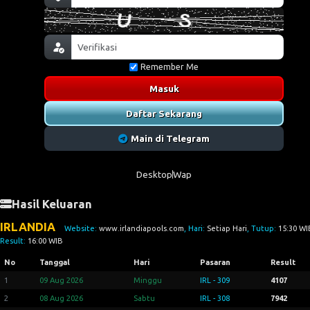
Remember Me
Masuk
Daftar Sekarang
Main di Telegram
Desktop
Wap
Hasil Keluaran
IRLANDIA
Website:
www.irlandiapools.com
, Hari:
Setiap Hari
, Tutup:
15:30 WI
Result:
16:00 WIB
No
Tanggal
Hari
Pasaran
Result
1
09 Aug 2026
Minggu
IRL - 309
4107
2
08 Aug 2026
Sabtu
IRL - 308
7942