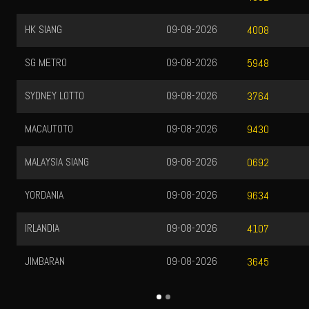
MALAYSIA
08-08-2026
4008
68
INDONESIATOTO
08-08-2026
5948
20
QATAR
08-08-2026
3764
52
MOSKOW
08-08-2026
9430
74
HONGKONG LOTTO
08-08-2026
0692
59
TOTO WUHAN
09-08-2026
9634
83
4107
3645