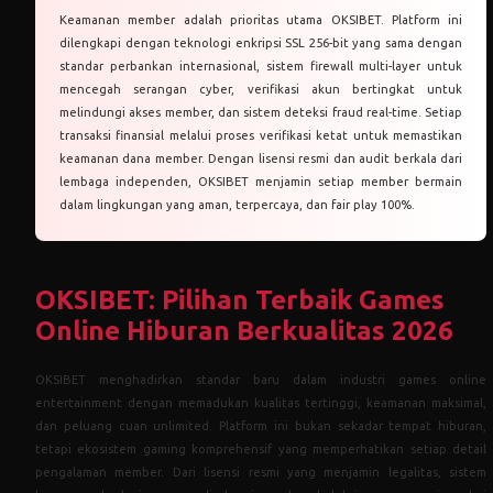
Keamanan member adalah prioritas utama OKSIBET. Platform ini
dilengkapi dengan teknologi enkripsi SSL 256-bit yang sama dengan
standar perbankan internasional, sistem firewall multi-layer untuk
mencegah serangan cyber, verifikasi akun bertingkat untuk
melindungi akses member, dan sistem deteksi fraud real-time. Setiap
transaksi finansial melalui proses verifikasi ketat untuk memastikan
keamanan dana member. Dengan lisensi resmi dan audit berkala dari
lembaga independen, OKSIBET menjamin setiap member bermain
dalam lingkungan yang aman, terpercaya, dan fair play 100%.
OKSIBET: Pilihan Terbaik Games
Online Hiburan Berkualitas 2026
OKSIBET menghadirkan standar baru dalam industri games online
entertainment dengan memadukan kualitas tertinggi, keamanan maksimal,
dan peluang cuan unlimited. Platform ini bukan sekadar tempat hiburan,
tetapi ekosistem gaming komprehensif yang memperhatikan setiap detail
pengalaman member. Dari lisensi resmi yang menjamin legalitas, sistem