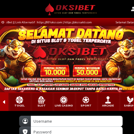
|| Link Alternatif : https://001oksi.com | https://oksisakti.com
Selamat Datang di Situs
TOGEL
SLOT
LIVE CASINO
SPORT
ARCADE
SABU