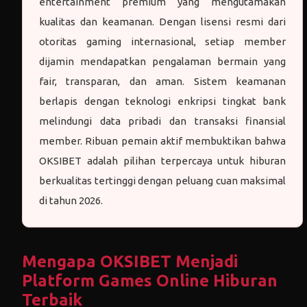
entertainment premium yang mengutamakan
kualitas dan keamanan. Dengan lisensi resmi dari
otoritas gaming internasional, setiap member
dijamin mendapatkan pengalaman bermain yang
fair, transparan, dan aman. Sistem keamanan
berlapis dengan teknologi enkripsi tingkat bank
melindungi data pribadi dan transaksi finansial
member. Ribuan pemain aktif membuktikan bahwa
OKSIBET adalah pilihan terpercaya untuk hiburan
berkualitas tertinggi dengan peluang cuan maksimal
di tahun 2026.
Mengapa OKSIBET Menjadi
Platform Games Online Hiburan
Terbaik