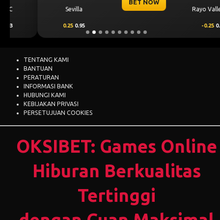
BET NOW
Sevilla
Rayo Vallecano
0.25
0.95
-0.25
0.95
TENTANG KAMI
BANTUAN
PERATURAN
INFORMASI BANK
HUBUNGI KAMI
KEBIJAKAN PRIVASI
PERSETUJUAN COOKIES
OKSIBET: Games Online
Hiburan Berkualitas
Tertinggi
dengan Cuan Maksimal