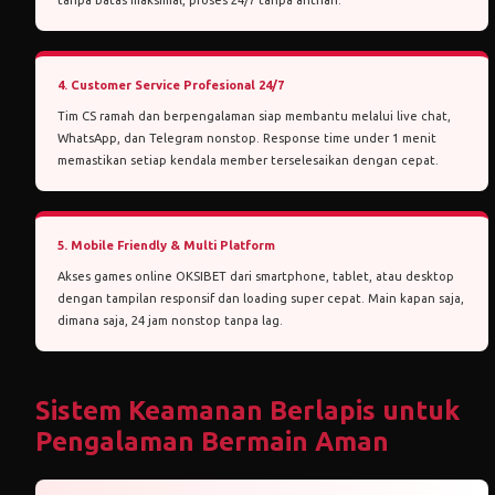
tanpa batas maksimal, proses 24/7 tanpa antrian.
4. Customer Service Profesional 24/7
Tim CS ramah dan berpengalaman siap membantu melalui live chat,
WhatsApp, dan Telegram nonstop. Response time under 1 menit
memastikan setiap kendala member terselesaikan dengan cepat.
5. Mobile Friendly & Multi Platform
Akses games online OKSIBET dari smartphone, tablet, atau desktop
dengan tampilan responsif dan loading super cepat. Main kapan saja,
dimana saja, 24 jam nonstop tanpa lag.
Sistem Keamanan Berlapis untuk
Pengalaman Bermain Aman