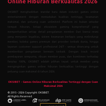
Online Hiburan Berkualitas 2026
OKSIBET menghadirkan standar baru dalam industri games online
entertainment dengan memadukan kualitas tertinggi, keamanan
maksimal, dan peluang cuan unlimited. Platform ini bukan sekadar
tempat hiburan, tetapi ekosistem gaming komprehensif yang
memperhatikan setiap detail pengalaman member. Dari lisensi resmi
yang menjamin legalitas, sistem keamanan berlapis yang melindungi
member, koleksi games premium dari provider terbaik dunia, hingga
layanan customer support profesional 24/7 - semua dirancang untuk
memberikan pengalaman bermain terbaik. Dengan track record
pembayaran sempurna, ribuan member puas, dan komitmen terhadap
fairplay 100%, OKSIBET adalah pilihan tepat untuk member yang
menginginkan games online hiburan berkualitas tertinggi dengan
peluang cuan maksimal di tahun 2026.
OKSIBET - Games Online Hiburan Berkualitas Tertinggi dengan Cuan
Maksimal 2026
© 2015 - 2026 Copyright OKSIBET.
All Rights Reserved.