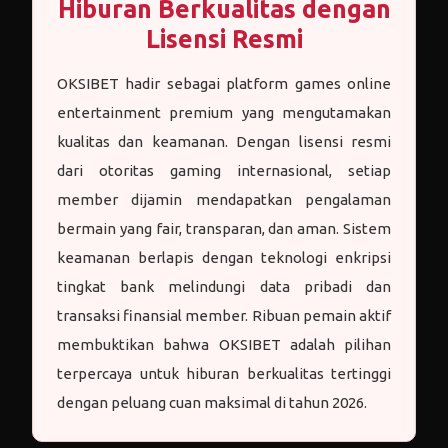
Hiburan Berkualitas dengan
Lisensi Resmi
OKSIBET hadir sebagai platform games online
entertainment premium yang mengutamakan
kualitas dan keamanan. Dengan lisensi resmi
dari otoritas gaming internasional, setiap
member dijamin mendapatkan pengalaman
bermain yang fair, transparan, dan aman. Sistem
keamanan berlapis dengan teknologi enkripsi
tingkat bank melindungi data pribadi dan
transaksi finansial member. Ribuan pemain aktif
membuktikan bahwa OKSIBET adalah pilihan
terpercaya untuk hiburan berkualitas tertinggi
dengan peluang cuan maksimal di tahun 2026.