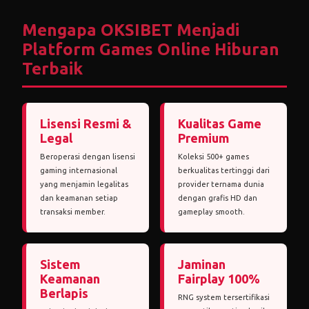
Mengapa OKSIBET Menjadi
Platform Games Online Hiburan
Terbaik
Lisensi Resmi &
Kualitas Game
Legal
Premium
Beroperasi dengan lisensi
Koleksi 500+ games
gaming internasional
berkualitas tertinggi dari
yang menjamin legalitas
provider ternama dunia
dan keamanan setiap
dengan grafis HD dan
transaksi member.
gameplay smooth.
Sistem
Jaminan
Keamanan
Fairplay 100%
Berlapis
RNG system tersertifikasi