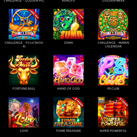
CHALLENGE・GOLDEN PIG
KUNGFU
GOLDEN WEEK
CHALLENGE・FU LU SHOU
ZUMA
CHALLENGE・MAYAN
XI
CALENDAR
FORTUNE BULL
HAND OF GOD
PS CLUB
LOVE
TOMB TREASURE
SUPER POWERFUL