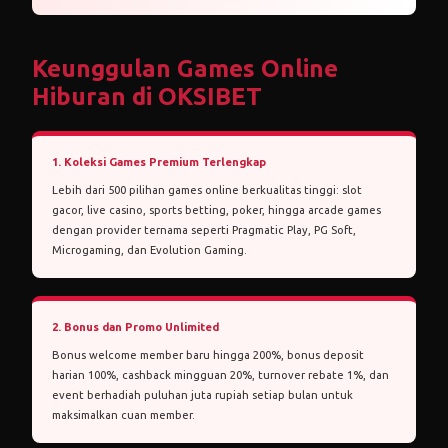
Keunggulan Games Online
Hiburan di OKSIBET
1. Koleksi Games Premium Terlengkap
Lebih dari 500 pilihan games online berkualitas tinggi: slot
gacor, live casino, sports betting, poker, hingga arcade games
dengan provider ternama seperti Pragmatic Play, PG Soft,
Microgaming, dan Evolution Gaming.
2. Bonus dan Promo Unlimited
Bonus welcome member baru hingga 200%, bonus deposit
harian 100%, cashback mingguan 20%, turnover rebate 1%, dan
event berhadiah puluhan juta rupiah setiap bulan untuk
maksimalkan cuan member.