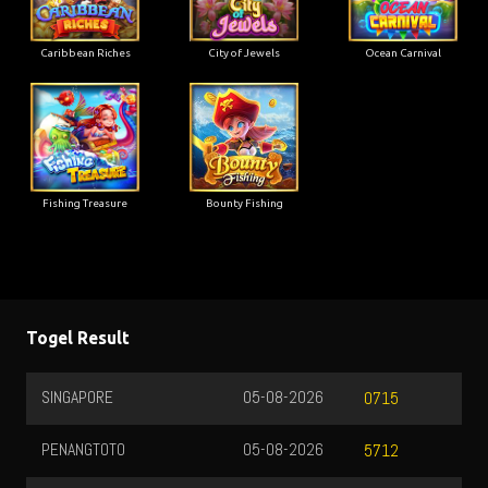
Caribbean Riches
City of Jewels
Ocean Carnival
Fishing Treasure
Bounty Fishing
Togel Result
SINGAPORE
05-08-2026
0715
PENANGTOTO
05-08-2026
5712