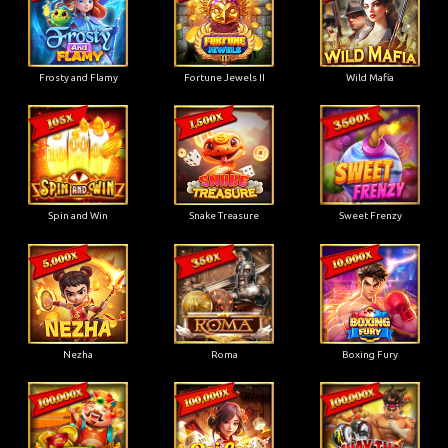
Frosty and Flamy
Fortune Jewels II
Wild Mafia
Spin and Win
Snake Treasure
Sweet Frenzy
Nezha
Roma
Boxing Fury