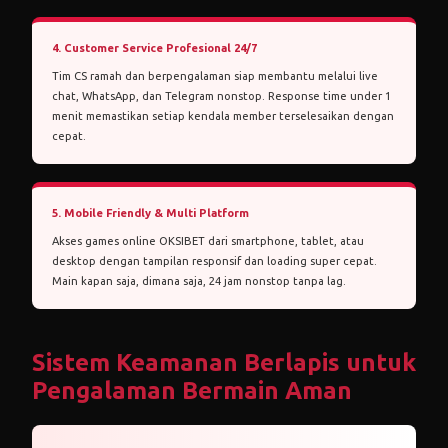
4. Customer Service Profesional 24/7
Tim CS ramah dan berpengalaman siap membantu melalui live
chat, WhatsApp, dan Telegram nonstop. Response time under 1
menit memastikan setiap kendala member terselesaikan dengan
cepat.
5. Mobile Friendly & Multi Platform
Akses games online OKSIBET dari smartphone, tablet, atau
desktop dengan tampilan responsif dan loading super cepat.
Main kapan saja, dimana saja, 24 jam nonstop tanpa lag.
Sistem Keamanan Berlapis untuk
Pengalaman Bermain Aman