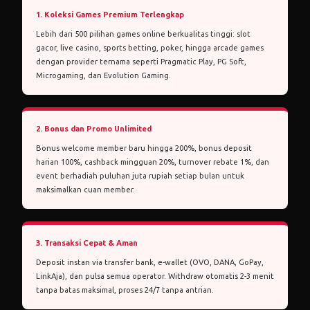
1. Koleksi Games Premium Terlengkap
Lebih dari 500 pilihan games online berkualitas tinggi: slot
gacor, live casino, sports betting, poker, hingga arcade games
dengan provider ternama seperti Pragmatic Play, PG Soft,
Microgaming, dan Evolution Gaming.
2. Bonus dan Promo Unlimited
Bonus welcome member baru hingga 200%, bonus deposit
harian 100%, cashback mingguan 20%, turnover rebate 1%, dan
event berhadiah puluhan juta rupiah setiap bulan untuk
maksimalkan cuan member.
3. Transaksi Cepat & Aman
Deposit instan via transfer bank, e-wallet (OVO, DANA, GoPay,
LinkAja), dan pulsa semua operator. Withdraw otomatis 2-3 menit
tanpa batas maksimal, proses 24/7 tanpa antrian.