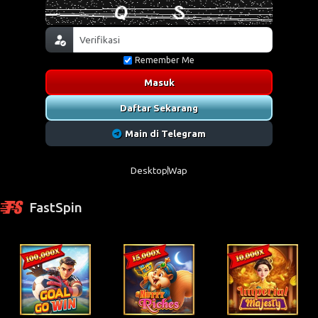
Remember Me
Masuk
Daftar Sekarang
Main di Telegram
Desktop
Wap
FastSpin