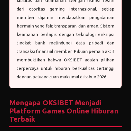
kualitas dan keamanan. Dengan lisensi resmi
dari otoritas gaming internasional, setiap
member dijamin mendapatkan pengalaman
bermain yang fair, transparan, dan aman. Sistem
keamanan berlapis dengan teknologi enkripsi
tingkat bank melindungi data pribadi dan
transaksi finansial member. Ribuan pemain aktif
membuktikan bahwa OKSIBET adalah pilihan
terpercaya untuk hiburan berkualitas tertinggi
dengan peluang cuan maksimal di tahun 2026.
Mengapa OKSIBET Menjadi
Platform Games Online Hiburan
Terbaik