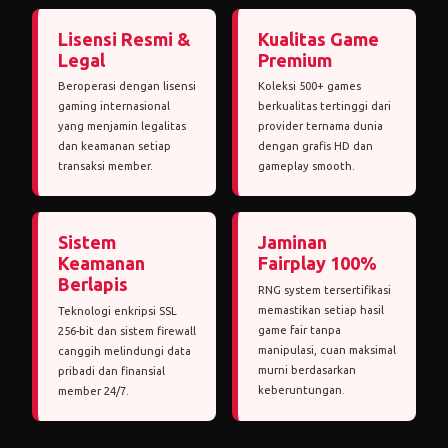
Lisensi Resmi &
Kualitas Game
Legal
Premium
Beroperasi dengan lisensi
Koleksi 500+ games
gaming internasional
berkualitas tertinggi dari
yang menjamin legalitas
provider ternama dunia
dan keamanan setiap
dengan grafis HD dan
transaksi member.
gameplay smooth.
Sistem
Jaminan
Keamanan
Fairplay 100%
Berlapis
RNG system tersertifikasi
memastikan setiap hasil
Teknologi enkripsi SSL
game fair tanpa
256-bit dan sistem firewall
manipulasi, cuan maksimal
canggih melindungi data
murni berdasarkan
pribadi dan finansial
keberuntungan.
member 24/7.