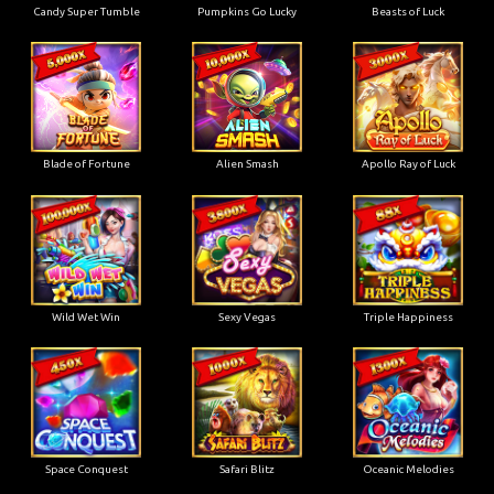
Candy Super Tumble
Pumpkins Go Lucky
Beasts of Luck
Blade of Fortune
Alien Smash
Apollo Ray of Luck
Wild Wet Win
Sexy Vegas
Triple Happiness
Space Conquest
Safari Blitz
Oceanic Melodies