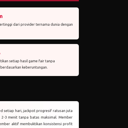
m
ertinggi dari provider ternama dunia dengan
arlin
Baa, Baa, Baa
%
s
ikan setiap hasil game fair tanpa
i berdasarkan keberuntungan.
setiap hari, jackpot progresif ratusan juta
y
Lion Mania
m 2-3 menit tanpa batas maksimal. Member
ember aktif membuktikan konsistensi profit