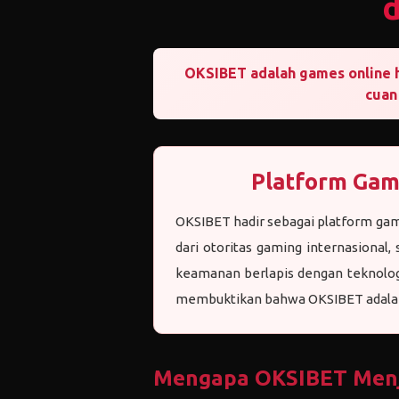
d
OKSIBET adalah games online hi
cuan
Macabra Linx
Th
Platform Game
OKSIBET hadir sebagai platform ga
dari otoritas gaming internasiona
keamanan berlapis dengan teknologi
membuktikan bahwa OKSIBET adalah p
Primal Spirits
Cash
Mengapa OKSIBET Menja