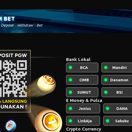
M BET
Deposit
Withdraw
Bet
 Roll: Lust for
Sahara Riches Cash
High Street 
Gold!
Collect
Bank Lokal
BCA
Mandiri
CIMB
Danamon
SUMUT
BSI
Fish Adventure
Circuit Shock
Shields of L
E Money & Pulsa
Jenius
DANA
LinkAja
Sakuku
Crypto Currency