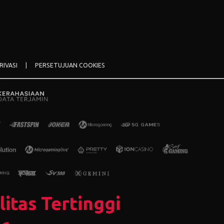
 Cash
Ocean Frenzy
RIVASI
|
PERSETUJUAN COOKIES
ink
ouble
Leprechaun's Luck:
Cash Collect:
itas Tertinggi
Megaways