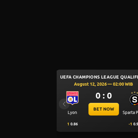
5/8/2026
6/8/20
Book of Duat
Brawl
E-FOOTBALL F24 INTERNATIO
FRIENDLY
August 7, 2026 — 08:30 WIB
Diamond Rise
Fire
0 : 1
Previous
BET NOW
e-Italy
e-Cro
0.00
-0.78
0.00