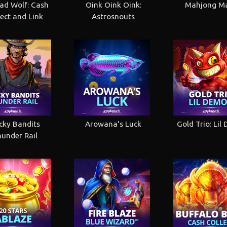
ad Wolf: Cash
Oink Oink Oink:
Mahjong M
lect and Link
Astrosnouts
icky Bandits
Arowana's Luck
Gold Trio: Lil
under Rail