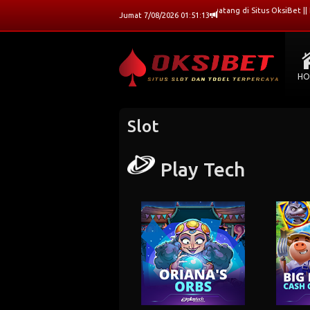
Selamat Datang di Situs OksiBet || Link Alter
Jumat 7/08/2026 01:51:14
HO
Slot
Play Tech