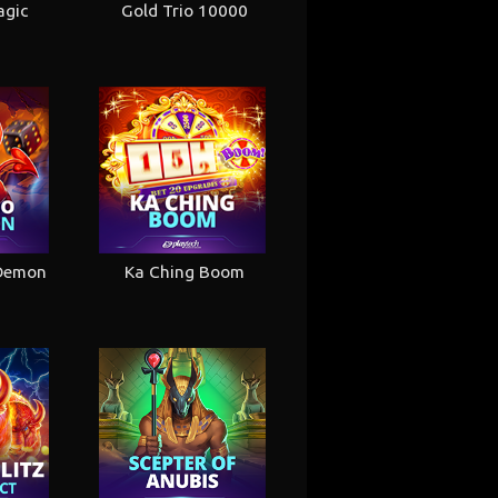
agic
Gold Trio 10000
 Demon
Ka Ching Boom