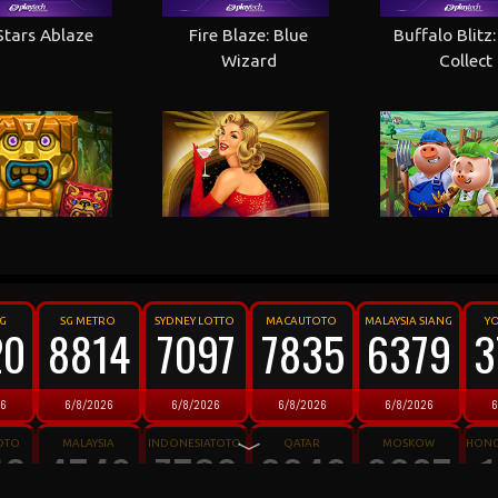
Stars Ablaze
Fire Blaze: Blue
Buffalo Blitz
Wizard
Collect
icons Chaos
Betty Bonkers
Big Bad Wolf: 
Clusters
Steel
NG
SG METRO
SYDNEY LOTTO
MACAUTOTO
MALAYSIA SIANG
Y
20
8814
7097
7835
6379
3
26
6/8/2026
6/8/2026
6/8/2026
6/8/2026
6
OTO
MALAYSIA
INDONESIATOTO
QATAR
MOSKOW
HONG
40
4549
7530
6642
8625