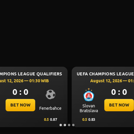
26
7/8/2026
7/8/2026
7/8/2026
7/8/2026
st Tea Party
Egypt Hilo
Candy Min
IERS
E-FOOTBALL F24 INTERNATIONAL
E-FO
FRIENDLY
August 7, 2026 — 23:00 WIB
0 : 0
Saint-
Manc
oise
BET NOW
e-France
e-Finland
C
1.00
ideo Poker
Plinko
Pinoy Min
0.0
0.75
0.59
-0.75
-0.83