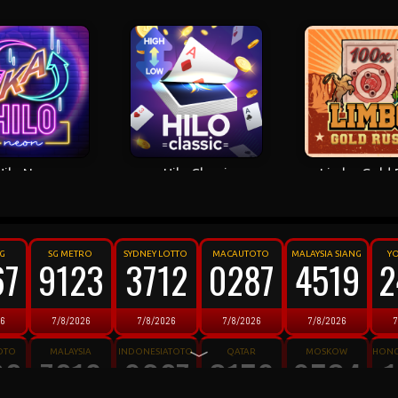
Hilo Neon
Hilo Classic
Limbo Gold 
NG
SG METRO
SYDNEY LOTTO
MACAUTOTO
MALAYSIA SIANG
Y
67
9123
3712
0287
4519
2
26
7/8/2026
7/8/2026
7/8/2026
7/8/2026
7
OTO
MALAYSIA
INDONESIATOTO
QATAR
MOSKOW
HONG
62
7218
9627
3158
9534
ines Maple
Lucky Drop - Olympus
Lucky Drop - 
Fa Chai