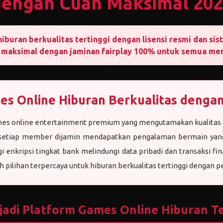
engan Cuan Maksimal 20
buran berkualitas tertinggi dengan lisensi resmi dan si
 maksimal dengan jaminan fairplay 100% untuk semua me
ave Bingo
Caribbean Bingo
Bonus Bin
s Online Hiburan Berkualitas dengan
mes online entertainment premium yang mengutamakan kualitas 
l, setiap member dijamin mendapatkan pengalaman bermain yang 
 enkripsi tingkat bank melindungi data pribadi dan transaksi fi
ilihan terpercaya untuk hiburan berkualitas tertinggi dengan pe
di Platform Games Online Hiburan Te