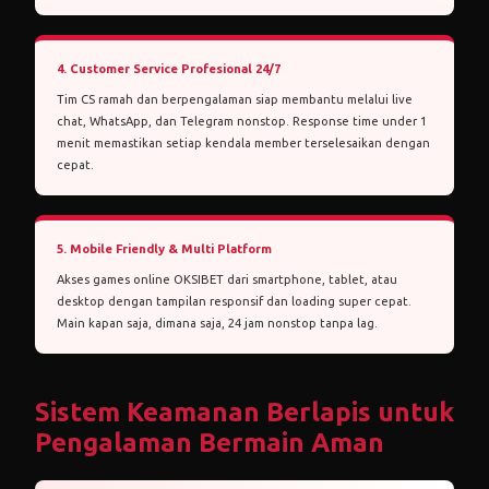
4. Customer Service Profesional 24/7
Tim CS ramah dan berpengalaman siap membantu melalui live
chat, WhatsApp, dan Telegram nonstop. Response time under 1
menit memastikan setiap kendala member terselesaikan dengan
cepat.
5. Mobile Friendly & Multi Platform
Akses games online OKSIBET dari smartphone, tablet, atau
desktop dengan tampilan responsif dan loading super cepat.
Main kapan saja, dimana saja, 24 jam nonstop tanpa lag.
Sistem Keamanan Berlapis untuk
Pengalaman Bermain Aman