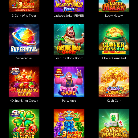
3 Coin Wild Tiger
Jackpot Joker FEVER
Lucky Macaw
Supernova
Fortune Hook Boom
Clover Coins 4x4
40 Sparkling Crown
Party Ape
Cash Coin