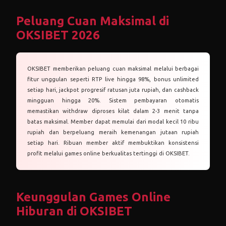
Peluang Cuan Maksimal di
OKSIBET 2026
OKSIBET memberikan peluang cuan maksimal melalui berbagai
fitur unggulan seperti RTP live hingga 98%, bonus unlimited
setiap hari, jackpot progresif ratusan juta rupiah, dan cashback
mingguan hingga 20%. Sistem pembayaran otomatis
memastikan withdraw diproses kilat dalam 2-3 menit tanpa
batas maksimal. Member dapat memulai dari modal kecil 10 ribu
rupiah dan berpeluang meraih kemenangan jutaan rupiah
setiap hari. Ribuan member aktif membuktikan konsistensi
profit melalui games online berkualitas tertinggi di OKSIBET.
Keunggulan Games Online
Hiburan di OKSIBET