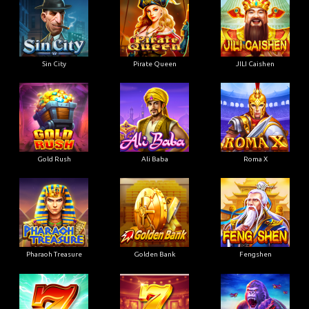
Sin City
Pirate Queen
JILI Caishen
Gold Rush
Ali Baba
Roma X
Pharaoh Treasure
Golden Bank
Fengshen