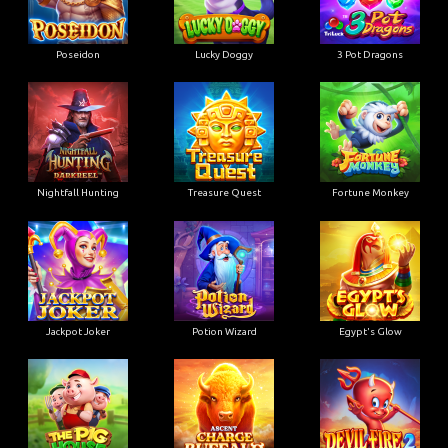
Poseidon
Lucky Doggy
3 Pot Dragons
Nightfall Hunting
Treasure Quest
Fortune Monkey
Jackpot Joker
Potion Wizard
Egypt's Glow