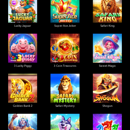
Lucky Jaguar
Super Ace Joker
Safari King
3 Lucky Piggy
3 Coin Treasures
Sweet Magic
Golden Bank 2
Safari Mystery
Shogun