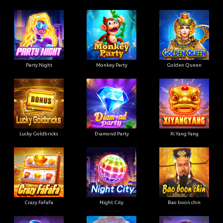
Party Night
Monkey Party
Golden Queen
Lucky Goldbricks
Diamond Party
Xi Yang Yang
Crazy FaFaFa
Night City
Bao boon chin