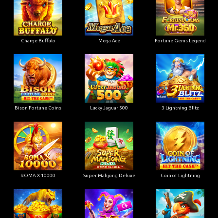
Charge Buffalo
Mega Ace
Fortune Gems Legend
Bison Fortune Coins
Lucky Jaguar 500
3 Lightning Blitz
ROMA X 10000
Super Mahjong Deluxe
Coin of Lightning