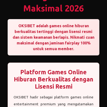
Maksimal 2026
OKSIBET adalah games online hiburan
berkualitas tertinggi dengan lisensi resmi
dan sistem keamanan berlapis. Nikmati cuan
maksimal dengan jaminan fairplay 100%
untuk semua member.
Platform Games Online
Hiburan Berkualitas dengan
Lisensi Resmi
OKSIBET hadir sebagai platform games online
entertainment premium yang mengutamakan