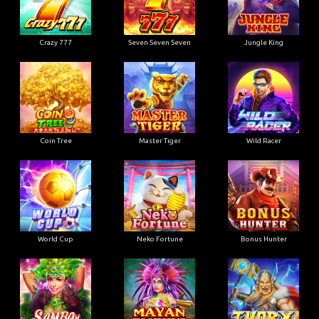
Crazy 777
Seven Seven Seven
Jungle King
Coin Tree
Master Tiger
Wild Racer
World Cup
Neko Fortune
Bonus Hunter