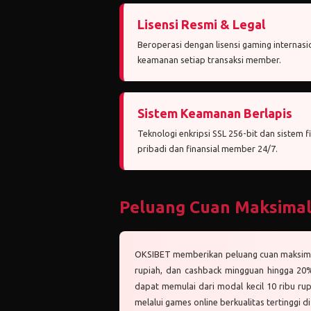
Lisensi Resmi & Legal
Beroperasi dengan lisensi gaming internasi
keamanan setiap transaksi member.
Sistem Keamanan Berlapis
Teknologi enkripsi SSL 256-bit dan sistem f
pribadi dan finansial member 24/7.
Peluang Cuan Maksimal
OKSIBET memberikan peluang cuan maksimal m
rupiah, dan cashback mingguan hingga 20
dapat memulai dari modal kecil 10 ribu ru
melalui games online berkualitas tertinggi d