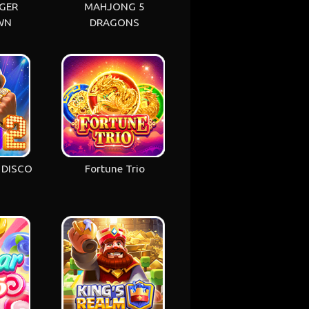
GER
MAHJONG 5
WN
DRAGONS
DISCO
Fortune Trio