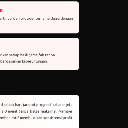
m
ertinggi dari provider ternama dunia dengan
%
ikan setiap hasil game fair tanpa
i berdasarkan keberuntungan.
setiap hari, jackpot progresif ratusan juta
m 2-3 menit tanpa batas maksimal. Member
ember aktif membuktikan konsistensi profit