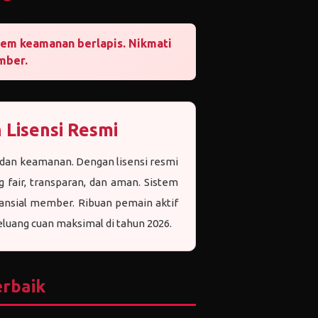
stem keamanan berlapis. Nikmati
mber.
 Lisensi Resmi
dan keamanan. Dengan lisensi resmi
fair, transparan, dan aman. Sistem
nansial member. Ribuan pemain aktif
luang cuan maksimal di tahun 2026.
rbaik