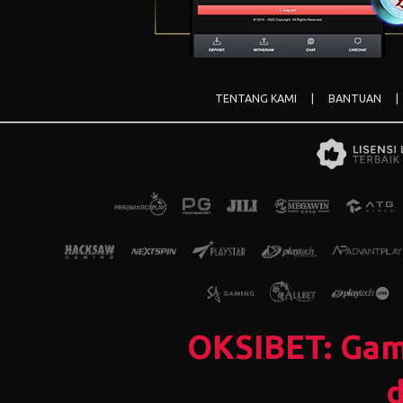
TENTANG KAMI
|
BANTUAN
|
Grimoire
Th
OKSIBET: Game
d