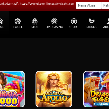
natif : https://001oksi.com | https://oksisakti.com
Selamat Datang di Sit
ME
TOGEL
SLOT
LIVE CASINO
SPORT
SABUNG
ARC