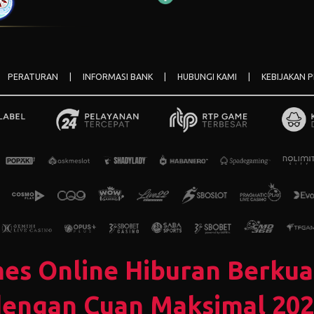
PERATURAN
|
INFORMASI BANK
|
HUBUNGI KAMI
|
KEBIJAKAN P
e Big Blue
s Online Hiburan Berkual
engan Cuan Maksimal 20