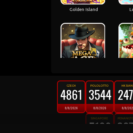
Golden Island
L
Mega Ace
P
CZECH
POLOLOTTO
HK SIA
4861
3544
24
8/8/2026
8/8/2026
8/8/20
SINGAPORE
PENANGT
5102
36