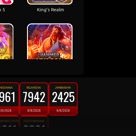
h 5
King's Realm
ztec
Hammer of Vulcan
ORDANIA
IRLANDIA
JIMBARAN
961
7942
2425
/8/2026
8/8/2026
8/8/2026
KONG LOTTO
TOTO WUHAN
6011
6301