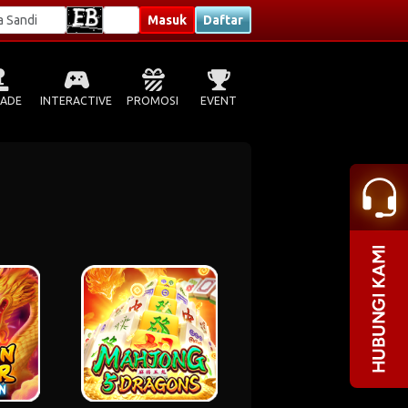
us OksiBet || Link Alternatif : https://001oksi.com | https://oksisakti.com
Masuk
Daftar
ADE
INTERACTIVE
PROMOSI
EVENT