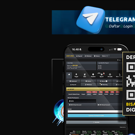
TELEGRA
Alchemy Quest
Ca
Daftar
Login
Jackpot
Fiery Sevens Hot 50
Brothers Kingdom 2