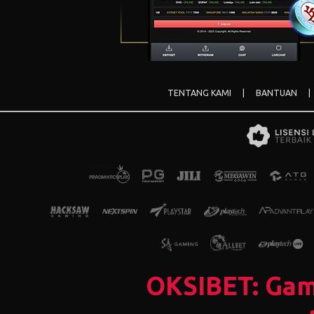
TENTANG KAMI
|
BANTUAN
|
Farmland Frenzy
S
Maxways
Candy Candy
Su
OKSIBET: Game