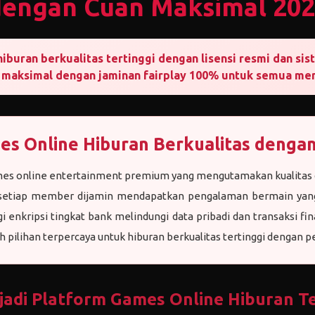
engan Cuan Maksimal 20
Golden 
FaFaFa
Ho Yeah Monkey
buran berkualitas tertinggi dengan lisensi resmi dan si
 maksimal dengan jaminan fairplay 100% untuk semua me
s Online Hiburan Berkualitas dengan
rincess Wang
Baby Cai Shen
Pocket 
mes online entertainment premium yang mengutamakan kualitas 
l, setiap member dijamin mendapatkan pengalaman bermain yang 
 enkripsi tingkat bank melindungi data pribadi dan transaksi fi
ilihan terpercaya untuk hiburan berkualitas tertinggi dengan pe
First Love
Lucky Koi
Highway F
di Platform Games Online Hiburan Te