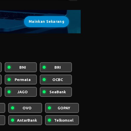
ns Hot 5
Fiery Sevens Hot 20
Mainkan Sekarang
BNI
BRI
est
Secrets of Anubis
Permata
OCBC
JAGO
SeaBank
OVO
GOPAY
AntarBank
Telkomsel
e Rush
Candy Pop 2