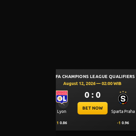
5/8/2026
6/8/20
Happy Neko
G
UEFA CHAMPIONS LEAGUE QUALIF
August 11, 2026 — 22:59 WIB
0 : 0
Pirates Gold Rush
Fiery
Previous
BET NOW
Union 
Bodo Glimt
Gill
0.75
0.82
-0.75