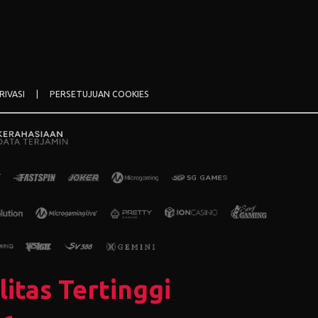
RIVASI
|
PERSETUJUAN COOKIES
omber
Sugar Party
nther
Mr Chu Tycoon
itas Tertinggi