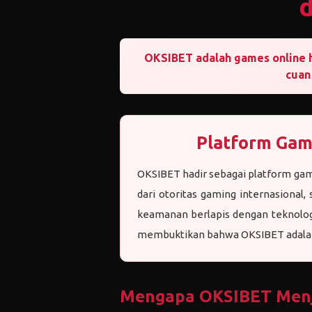
d
Prosperity Gods
OKSIBET adalah games online hi
cuan
Platform Game
168 Fortunes
P
OKSIBET hadir sebagai platform ga
dari otoritas gaming internasiona
keamanan berlapis dengan teknologi
membuktikan bahwa OKSIBET adalah p
Cai Shen 888
Mengapa OKSIBET Menja