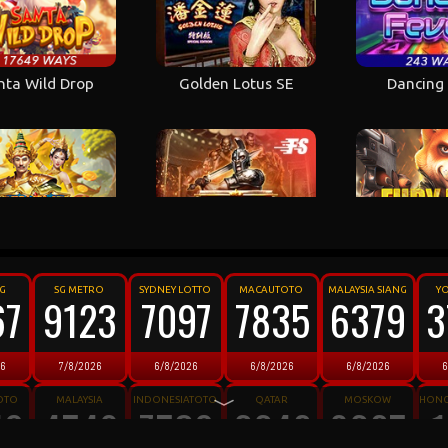
nta Wild Drop
Golden Lotus SE
Dancing 
cy of Ramakien
Roma
Fury Max Lu
NG
SG METRO
SYDNEY LOTTO
MACAUTOTO
MALAYSIA SIANG
Y
67
9123
7097
7835
6379
3
26
7/8/2026
6/8/2026
6/8/2026
6/8/2026
6
OTO
MALAYSIA
INDONESIATOTO
QATAR
MOSKOW
HONG
40
4549
7530
6642
8625
Lucky Horse
Sweet Bakery
Alchemy Que