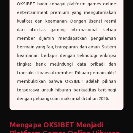
OKSIBET hadir sebagai platform games online
entertainment premium yang mengutamakan
kualitas dan keamanan. Dengan lisensi resmi
dari otoritas gaming internasional, setiap
member dijamin mendapatkan pengalaman
bermain yang fair, transparan, dan aman. Sistem
keamanan berlapis dengan teknologi enkripsi
tingkat bank melindungi data pribadi dan
transaksi finansial member. Ribuan pemain aktif
membuktikan bahwa OKSIBET adalah pilihan
terpercaya untuk hiburan berkualitas tertinggi
dengan peluang cuan maksimal di tahun 2026.
Mengapa OKSIBET Menjadi