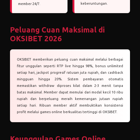
keberuntungan.
member 24/7.
Peluang Cuan Maksimal di
OKSIBET 2026
OKSIBET memberikan peluang cuan maksimal melalui berbagai
fitur unggulan seperti RTP live hingga 98%, bonus unlimited
setiap hari, jackpot progresif ratusan juta rupiah, dan cashback
mingguan hingga 20%. Sistem pembayaran otomatis
memastikan withdraw diproses kilat dalam 2-3 menit tanpa
batas maksimal. Member dapat memulai dari modal kecil 10 ribu
rupiah dan berpeluang meraih kemenangan jutaan rupiah
setiap hari. Ribuan member aktif membuktikan konsistensi
profit melalui games online berkualitas tertinggi di OKSIBET.
Keunggulan Games Online