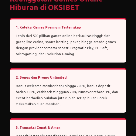
Hiburan di OKSIBET
1. Koleksi Games Premium Terlengkap
Lebih dari 500 pilihan games online berkualitas tinggi: slot
gacor, live casino, sports betting, poker, hingga arcade games
dengan provider ternama seperti Pragmatic Play, PG Soft,
Microgaming, dan Evolution Gaming.
2. Bonus dan Promo Unlimited
Bonus welcome member baru hingga 200%, bonus deposit
harian 100%, cashback mingguan 20%, turnover rebate 1%, dan
event berhadiah puluhan juta rupiah setiap bulan untuk
maksimalkan cuan member.
3. Transaksi Cepat & Aman
Deposit instan via transfer bank, e-wallet (OVO, DANA, GoPay,