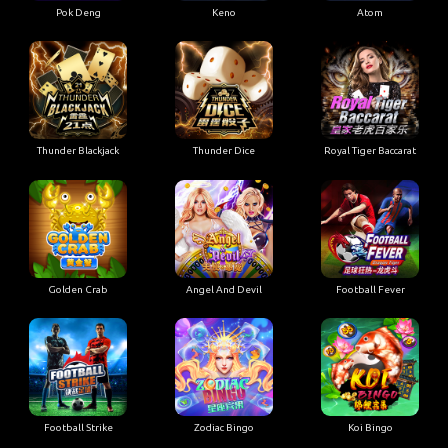
Pok Deng
Keno
Atom
Thunder Blackjack
Thunder Dice
Royal Tiger Baccarat
Golden Crab
Angel And Devil
Football Fever
Football Strike
Zodiac Bingo
Koi Bingo