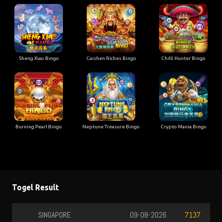
Sheng Xiao Bingo
Caishen Riches Bingo
Chilli Hunter Bingo
Burning Pearl Bingo
Neptune Treasure Bingo
Crypto Mania Bingo
Togel Result
SINGAPORE
09-08-2026
7137