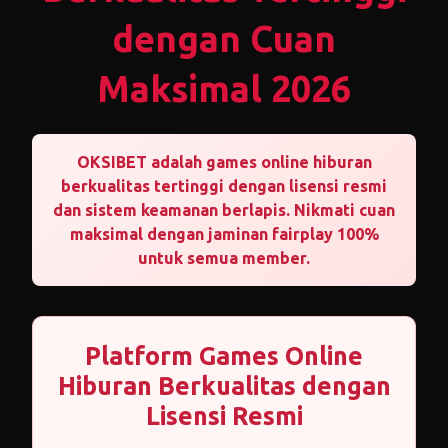
dengan Cuan
Maksimal 2026
OKSIBET adalah games online hiburan
berkualitas tertinggi dengan lisensi resmi
dan sistem keamanan berlapis. Nikmati cuan
maksimal dengan jaminan fairplay 100%
untuk semua member.
Platform Games Online
Hiburan Berkualitas dengan
Lisensi Resmi