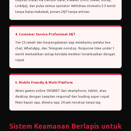
LinkAja), dan pulsa semua operator. Withdraw otomatis 2-3 menit
tanpa batas maksimal, proses 24/7 tanpa antrian.
4. Customer Service Profesional 24/7
Tim CS ramah dan berpengalaman siap membantu melalui live
chat, WhatsApp, dan Telegram nonstop. Response time under 1
menit memastikan setiap kendala member terselesaikan dengan
cepat.
5. Mobile Friendly & Multi Platform
Akses games online OKSIBET dari smartphone, tablet, atau
desktop dengan tampilan responsif dan loading super cepat.
Main kapan saja, dimana saja, 24 jam nonstop tanpa lag.
Sistem Keamanan Berlapis untuk