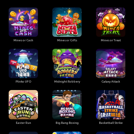
Mines or Cash
Mines or Gifts
Mines or Treat
Plinko UFO
Midnight Robbery
Galaxy Attack
Easter Run
Big Bang Boxing
Basketball Strike